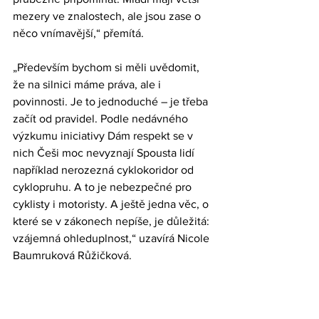
mezery ve znalostech, ale jsou zase o 
něco vnímavější,“ přemítá.
„Především bychom si měli uvědomit, 
že na silnici máme práva, ale i 
povinnosti. Je to jednoduché – je třeba 
začít od pravidel. Podle nedávného 
výzkumu iniciativy Dám respekt se v 
nich Češi moc nevyznají Spousta lidí 
například nerozezná cyklokoridor od 
cyklopruhu. A to je nebezpečné pro 
cyklisty i motoristy. A ještě jedna věc, o 
které se v zákonech nepíše, je důležitá: 
vzájemná ohleduplnost,“ uzavírá Nicole 
Baumruková Růžičková.