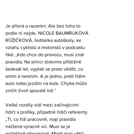
Je přísná a razantní. Ale bez toho to 
podle ní nejde. NICOLE BAUMRUKOVÁ 
RŮŽIČKOVÁ, ředitelka autoškoly, ke 
vztahu cyklistů a motoristů v podcastu 
říká: „Kdo chce do provozu, musí znát 
pravidla. Na silnici strávíme přibližně 
šedesát let, vyplatí se proto vědět, co 
smím a nesmím. A je jedno, jestli řídím 
auto nebo jezdím na kole. Chyba může 
zničit život spoustě lidí.”
Velké rozdíly vidí mezi začínajícími 
řidiči a profíky, případně řidiči referenty. 
„Ti, co řídí pracovně, mají pravidla 
načtená výrazně víc. Musí se je 
průběžně připomínat. Mladí mají větší 