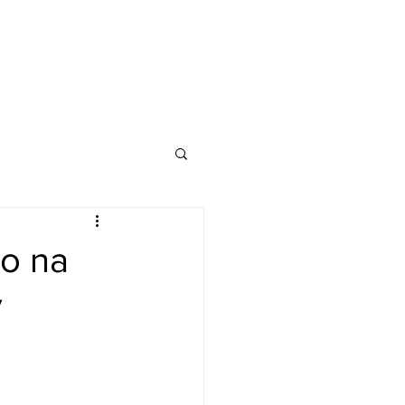
lo na
ý