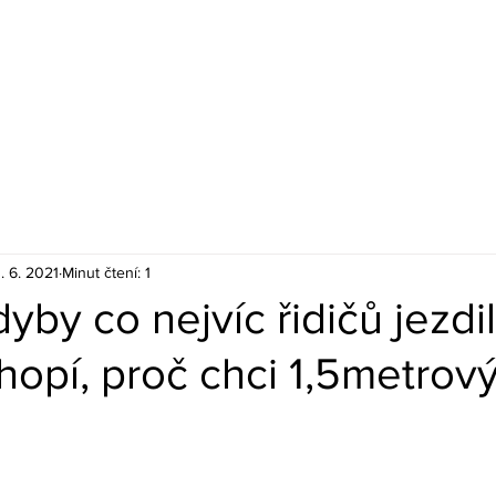
. 6. 2021
Minut čtení: 1
yby co nejvíc řidičů jezdi
hopí, proč chci 1,5metrov