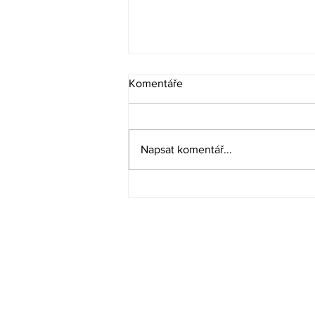
Komentáře
Napsat komentář...
Před prázdninami přibývá
nehod cyklistů. BESIP, Dám
respekt a Wolt připomínají
pravidla a vzájemnou
Menu
ohleduplnost
O projektu
Proč to děláme
Blog