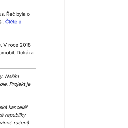
s. Řeč byla o 
í. 
Čtěte a 
tě. V roce 2018 
tomobil. Dokázal 
ty. Naším 
le. Projekt je 
ská kancelář 
ké republiky 
inné ručení). 