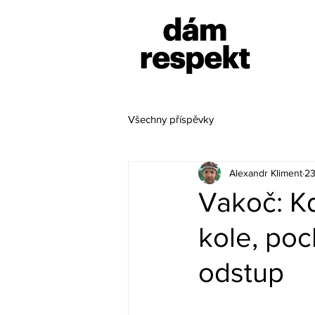
Všechny příspěvky
Alexandr Kliment
23
Vakoč: Kd
kole, poc
odstup