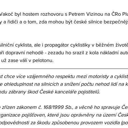
Vakoč byl hostem rozhovoru s Petrem Vizinou na ČRo Plu
y a řidiči a o tom, zda mohou být české silnice bezpečnějš
silniční cyklista, ale i propagátor cyklistiky v běžném živo
při dopravní nehodě - zezadu ho srazil z kola nákladní au
 už zase válí v pelotonu.
kt chce více vzájemného respektu mezi motoristy a cyklis
ohleduplnost na silnicích a snížení počtu nehod lidí na ko
ndu zábrany škod České kanceláře pojistitelů.
 zřízen zákonem č. 168/1999 Sb., a věcně ho spravuje Če
 organizace pojišťoven, které jsou oprávněny na území Čes
 odpovědnosti za škodu způsobenou provozem vozidla (pov